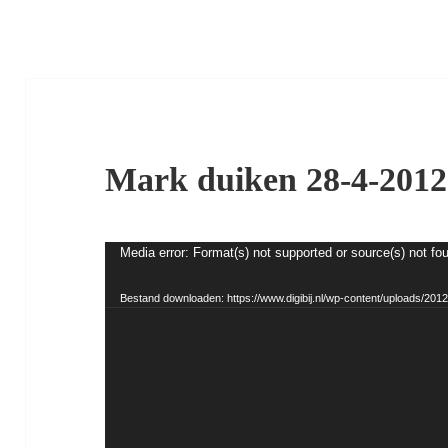
Mark duiken 28-4-201
Videospeler
Media error: Format(s) not supported or source(s) not fo
Bestand downloaden: https://www.digibij.nl/wp-content/uploads/2