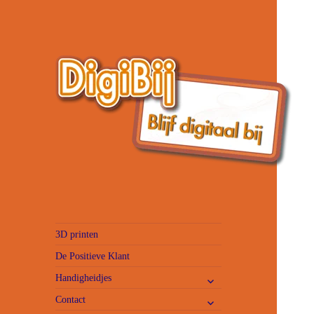
3D printen
De Positieve Klant
submenu
Handigheidjes
uitvouwen
submenu
Contact
uitvouwen