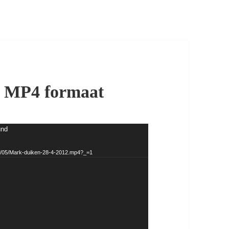
2 MP4 formaat
und
012/05/Mark-duiken-28-4-2012.mp4?_=1